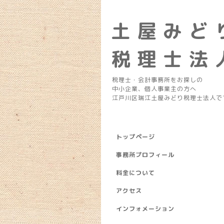
土 屋 み ど 
税 理 士 法 
税理士・会計事務所をお探しの
中小企業、個人事業主の方へ
江戸川区瑞江土屋みどり税理士法人で
トップページ
事務所プロフィール
料金について
アクセス
インフォメーション