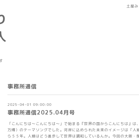
土屋み
り
人
す
事務所通信
2025-04-01 09:00:00
事務所通信2025.04月号
「こんにちは～こんにちは～」で始まる『世界の国からこんにちは』は
万博）のテーマソングでした。河岸に込められた未来のイメージは「人
ら５５年。人類はどう進歩して世界は調和しているんか。今回の大阪・