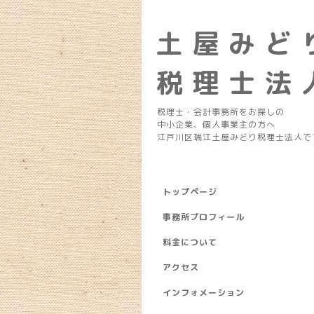
土 屋 み ど 
税 理 士 法 
税理士・会計事務所をお探しの
中小企業、個人事業主の方へ
江戸川区瑞江土屋みどり税理士法人で
トップページ
事務所プロフィール
料金について
アクセス
インフォメーション