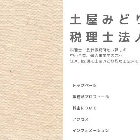
土 屋 み ど 
税 理 士 法 
税理士・会計事務所をお探しの
中小企業、個人事業主の方へ
江戸川区瑞江土屋みどり税理士法人で
トップページ
事務所プロフィール
料金について
アクセス
インフォメーション