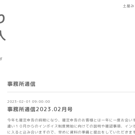
土屋み
り
人
す
事務所通信
2023-02-01 09:00:00
事務所通信2023.02月号
今年も確定申告の時期になり、確定申告のお客様とは一年に一度お会い
違い１０月からのインボイス制度開始に向けての説明や確認事項、イン
に入ると込み合いますので、早めに資料の準備と提出をしていただきま